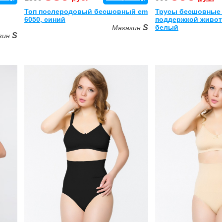
Топ послеродовый бесшовный em
Трусы бесшовные 
6050, синий
поддержкой живот
S
белый
Магазин
S
зин