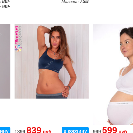
E
80F
75B
Магазин
F
90F
839
599
зину
в корзину
1399
руб.
999
руб.