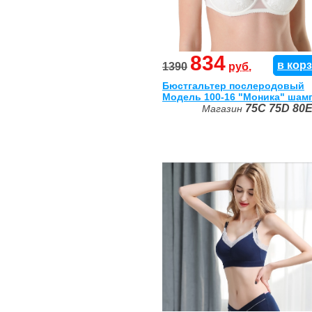
834
в кор
1390
руб.
Бюстгальтер послеродовый
Модель 100-16 "Моника" шам
75C
75D
80
Магазин