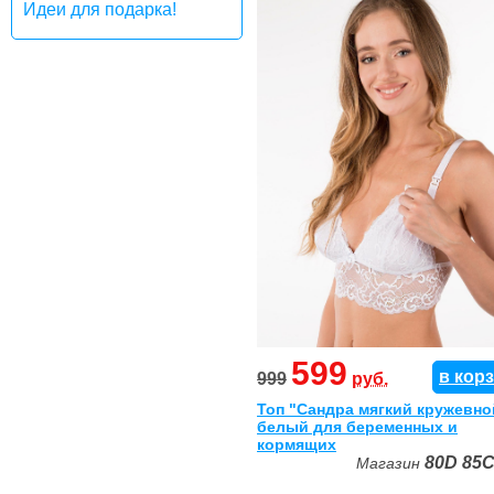
Идеи для подарка!
599
в кор
999
руб.
Топ "Сандра мягкий кружевно
белый для беременных и
кормящих
80D
85
Магазин