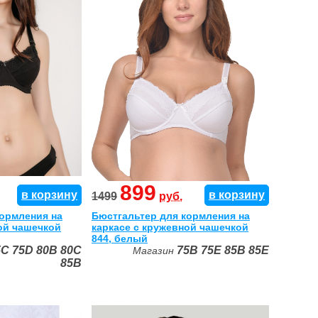
899
в корзину
в корзину
1499
руб.
кормления на
Бюстгальтер для кормления на
ой чашечкой
каркасе с кружевной чашечкой
844, белый
5C
75D
80B
80C
75B
75E
85B
85E
Магазин
85B