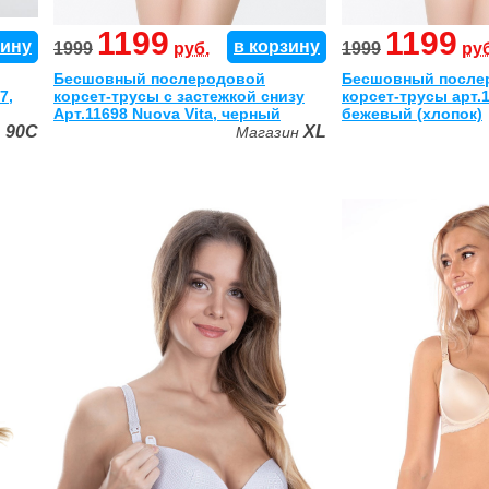
1199
1199
зину
в корзину
1999
руб.
1999
руб
Бесшовный послеродовой
Бесшовный после
7,
корсет-трусы с застежкой снизу
корсет-трусы арт.1
Арт.11698 Nuova Vita, черный
бежевый (хлопок)
B
90C
XL
Магазин