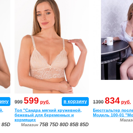
599
834
зину
в корзину
999
руб.
1390
руб.
й,
Топ "Сандра мягкий кружевной,
Бюстгальтер пос
бежевый для беременных и
Модель 100-01 "М
кормящих
Мага
C
85D
75B
75D
80D
85B
85D
Магазин