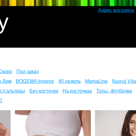
Адрес магазина
y
Скоро
Под заказ
 Дом
BOGEMA lingerie
40 недель
MamaLine
Nuova Vita
стгальтеры
Без косточек
На косточках
Топы, футболки
0