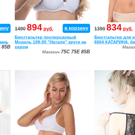
894
834
зину
в корзину
1490
руб.
1390
руб.
Бюстгальтер послеродовый
Бюстгальтер для 
пань
Модель 109-05 "Натали" круги на
6004 КАТАРИНА, б
E
85B
сером
Мага
75C
75E
85B
Магазин