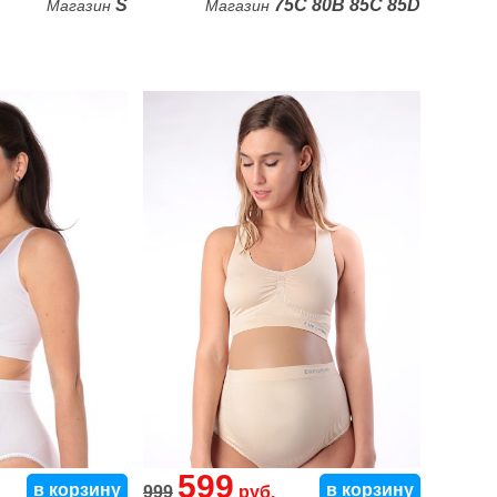
S
75C
80B
85C
85D
Магазин
Магазин
599
в корзину
в корзину
999
руб.