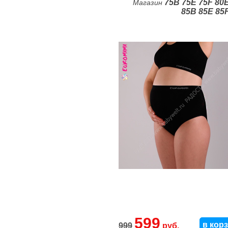
75B
75E
75F
80
Магазин
85B
85E
85
599
в кор
999
руб.