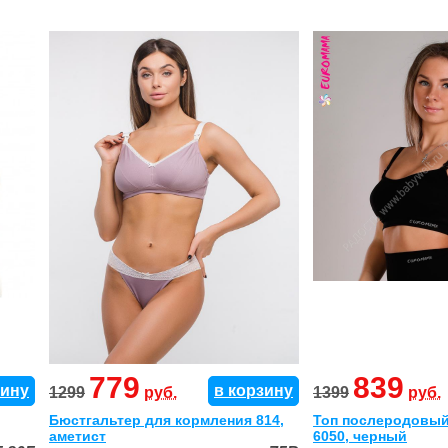
779
839
зину
в корзину
1299
руб.
1399
руб.
Бюстгальтер для кормления 814,
Топ послеродовы
аметист
6050, черный