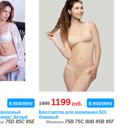
1199
в корзину
в корзину
1999
руб.
леродовый
Бюстгалтер для кормления 824,
оника" белый
бежевый
75D
85C
85E
75B
75C
80B
85B
85F
зин
Магазин