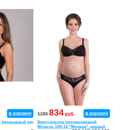
834
в корзину
в корзину
1390
руб.
й бесшовный em
Бюстгальтер послеродовый
Модель 100-12 "Моника" черный