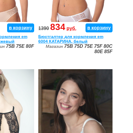
834
в корзину
в корзину
1390
руб.
кормления em
Бюстгалтер для кормления em
ежевый
6004 КАТАРИНА, белый
75B
75E
80F
75B
75D
75E
75F
80C
зин
Магазин
80E
85F