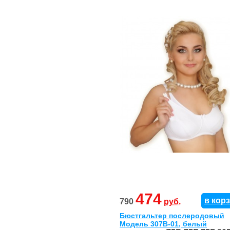
474
в кор
790
руб.
Бюстгальтер послеродовый
Модель 307В-01, белый