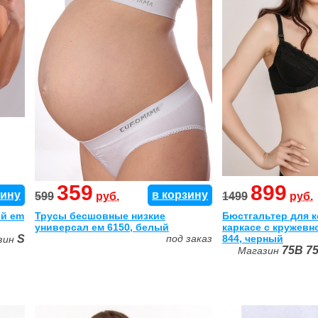
359
899
зину
в корзину
599
руб.
1499
руб.
й em
Трусы бесшовные низкие
Бюстгальтер для 
универсал ем 6150, белый
каркасе с кружевн
S
под заказ
844, черный
зин
75B
7
Магазин