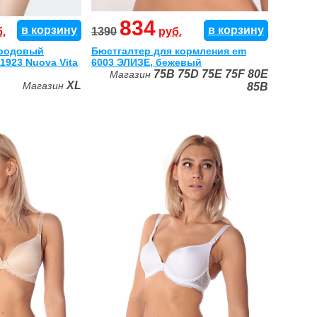
834
в корзину
в корзину
.
1390
руб.
родовый
Бюстгалтер для кормления em
1923 Nuova Vita
6003 ЭЛИЗЕ, бежевый
75B
75D
75E
75F
80E
Магазин
XL
Магазин
85B