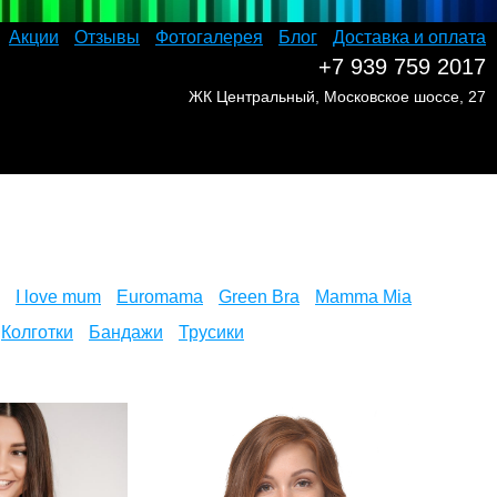
Акции
Отзывы
Фотогалерея
Блог
Доставка и оплата
+7 939 759 2017
ЖК Центральный, Московское шоссе, 27
I love mum
Euromama
Green Bra
Mamma Mia
Колготки
Бандажи
Трусики