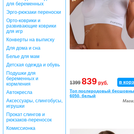
для беременных
Эрго-рюкзаки переноски
Орто-коврики и
развивающие коврики
для игр
Конверты на выписку
Для дома и сна
Белье для мам
Детская одежда и обувь
Подушки для
беременных и
839
в кор
1399
руб.
кормления
Топ послеродовый бесшовны
Автокресла
6050, белый
Аксессуары, слингобусы,
Мага
игрушки
Прокат слингов и
рюкзаков-переносок
Комиссионка