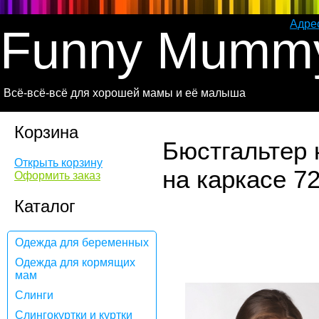
Адре
Funny Mumm
Всё-всё-всё для хорошей мамы и её малыша
Корзина
Бюстгальтер
Открыть корзину
на каркасе 7
Оформить заказ
Каталог
Одежда для беременных
Одежда для кормящих
мам
Слинги
Слингокуртки и куртки