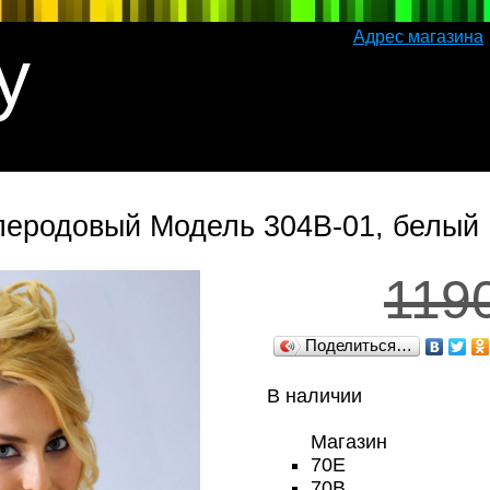
Адрес магазина
y
леродовый Модель 304В-01, белый
119
Поделиться…
В наличии
Магазин
70E
70В