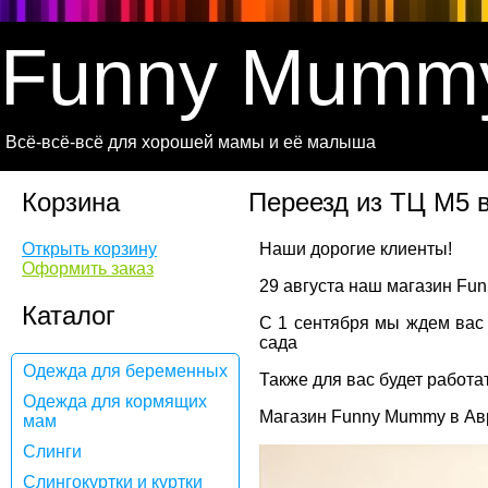
Funny Mumm
Всё-всё-всё для хорошей мамы и её малыша
Корзина
Переезд из ТЦ М5 в
Открыть корзину
Наши дорогие клиенты!
Оформить заказ
29 августа наш магазин Fun
Каталог
С 1 сентября мы ждем вас п
сада
Одежда для беременных
Также для вас будет работа
Одежда для кормящих
Магазин Funny Mummy в Авр
мам
Слинги
Слингокуртки и куртки