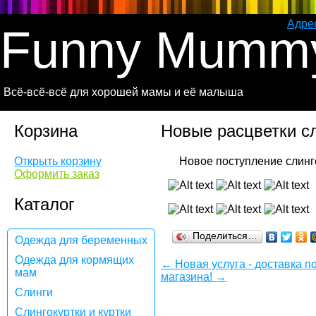
Адре
Funny Mumm
Всё-всё-всё для хорошей мамы и её малыша
Корзина
Новые расцветки с
Открыть корзину
Оформить заказ
Каталог
Поделиться…
Одежда для беременных
Одежда для кормящих
← Новая услуга - доставка п
мам
магазина! →
Слинги
Слингокуртки и куртки