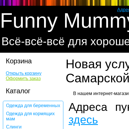
Адре
Funny Mumm
Всё-всё-всё для хорош
Корзина
Новая услу
Открыть корзину
Самарской
Оформить заказ
Каталог
Адреса пу
Одежда для беременных
Одежда для кормящих
здесь
мам
Слинги