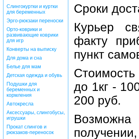
Сроки дост
Слингокуртки и куртки
для беременных
Эрго-рюкзаки переноски
Курьер с
Орто-коврики и
развивающие коврики
факту при
для игр
Конверты на выписку
пункт само
Для дома и сна
Белье для мам
Стоимость
Детская одежда и обувь
до 1кг - 10
Подушки для
беременных и
кормления
200 руб.
Автокресла
Аксессуары, слингобусы,
Возможна
игрушки
Прокат слингов и
получен
рюкзаков-переносок