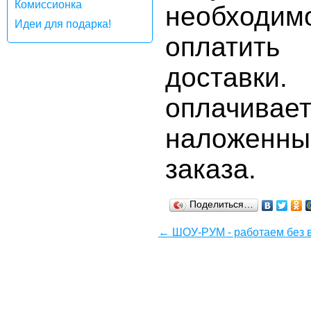
Комиссионка
необход
Идеи для подарка!
оплатит
доставк
оплачивае
наложенны
заказа.
Поделиться…
← ШОУ-РУМ - работаем без 