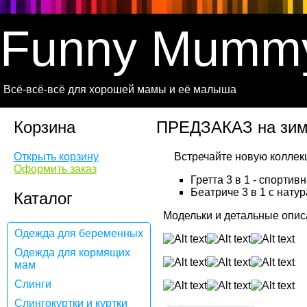
Funny Mumm
Всё-всё-всё для хорошей мамы и её малыша
Корзина
ПРЕДЗАКАЗ на зимн
Открыть корзину
Оформить заказ
Гретта 3 в 1 - спортив
Беатриче 3 в 1 с нату
Каталог
Модельки и детальные опи
Одежда для беременных
Одежда для кормящих
мам
Слинги
Слингокуртки и куртки