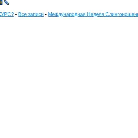
НКУРС?
•
Все записи
•
Международная Неделя Слингоношен