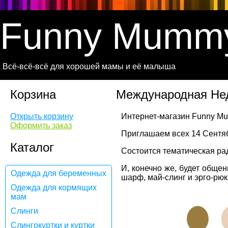
Funny Mumm
Всё-всё-всё для хорошей мамы и её малыша
Корзина
Международная Не
Открыть корзину
Интернет-магазин Funny M
Оформить заказ
Приглашаем всех 14 Сентябр
Каталог
Состоится тематическая ра
И, конечно же, будет обще
Одежда для беременных
шарф, май-слинг и эрго-рюк
Одежда для кормящих
мам
Слинги
Слингокуртки и куртки