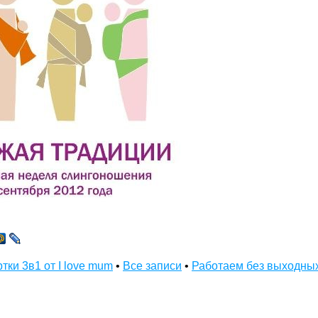
ки 3в1 от I love mum
•
Все записи
•
Работаем без выходны