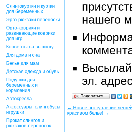
присутс
Слингокуртки и куртки
для беременных
нашего м
Эрго-рюкзаки переноски
Орто-коврики и
развивающие коврики
Информ
для игр
коммента
Конверты на выписку
Для дома и сна
Белье для мам
Высылай
Детская одежда и обувь
эл. адре
Подушки для
беременных и
кормления
Поделиться…
Автокресла
Аксессуары, слингобусы,
← Новое поступление летней
игрушки
красивом белье! →
Прокат слингов и
рюкзаков-переносок