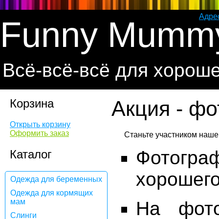
Адре
Funny Mumm
Всё-всё-всё для хорош
Корзина
Акция - фо
Открыть корзину
Оформить заказ
Фотогр
Каталог
хорошего
Одежда для беременных
Одежда для кормящих
мам
На фото
Слинги