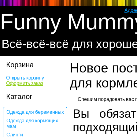
Адре
Funny Mumm
Всё-всё-всё для хорош
Корзина
Новое пос
Открыть корзину
для кормл
Оформить заказ
Каталог
Вы обязат
Одежда для беременных
Одежда для кормящих
подходящи
мам
Слинги