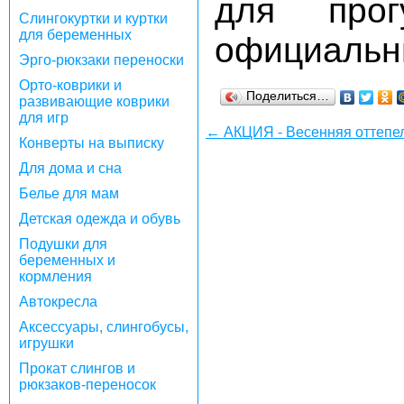
для про
Слингокуртки и куртки
для беременных
официальн
Эрго-рюкзаки переноски
Орто-коврики и
Поделиться…
развивающие коврики
для игр
← АКЦИЯ - Весенняя оттепел
Конверты на выписку
Для дома и сна
Белье для мам
Детская одежда и обувь
Подушки для
беременных и
кормления
Автокресла
Аксессуары, слингобусы,
игрушки
Прокат слингов и
рюкзаков-переносок