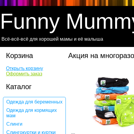
Funny Mumm
Всё-всё-всё для хорошей мамы и её малыша
Корзина
Акция на многораз
Открыть корзину
Оформить заказ
Каталог
Одежда для беременных
Одежда для кормящих
мам
Слинги
Слингокуртки и куртки