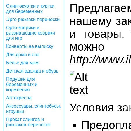
Предлага
Слингокуртки и куртки
для беременных
нашему за
Эрго-рюкзаки переноски
Орто-коврики и
и товары,
развивающие коврики
для игр
можно 
Конверты на выписку
Для дома и сна
http://www.
Белье для мам
Детская одежда и обувь
Подушки для
беременных и
кормления
Автокресла
Условия за
Аксессуары, слингобусы,
игрушки
Прокат слингов и
Предопл
рюкзаков-переносок