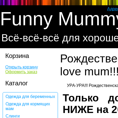
Адре
Funny Mumm
Всё-всё-всё для хорош
Корзина
Рождествен
Открыть корзину
love mum!!
Оформить заказ
Каталог
Только д
Одежда для беременных
Одежда для кормящих
НИЖЕ на 20
мам
Слинги