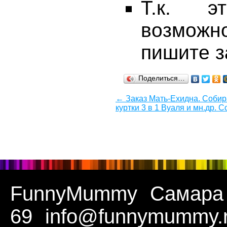
Т.к. э
возможно
пишите з
Поделиться…
← Заказ Мать-Ехидна. Собир
куртки 3 в 1 Вуаля и мн.др. С
FunnyMummy
Самара
69
info@funnymummy.