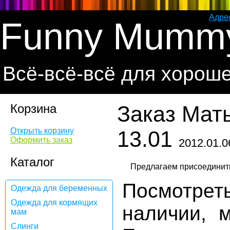
Адре
Funny Mumm
Всё-всё-всё для хорош
Корзина
Заказ Мат
Открыть корзину
13.01
Оформить заказ
2012.01.0
Каталог
Посмотре
Одежда для беременных
Одежда для кормящих
наличии, 
мам
Слинги