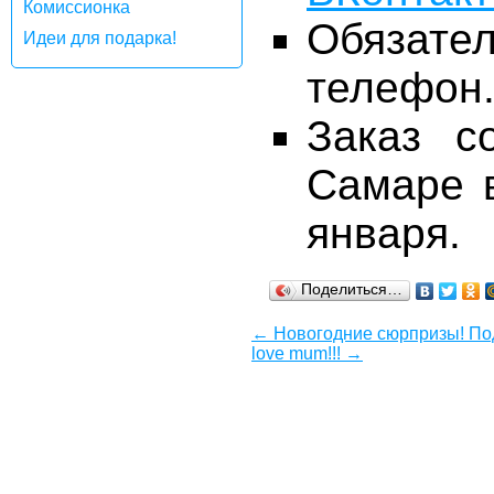
Комиссионка
Обязате
Идеи для подарка!
телефон
Заказ с
Самаре в
января.
Поделиться…
← Новогодние сюрпризы! По
love mum!!! →