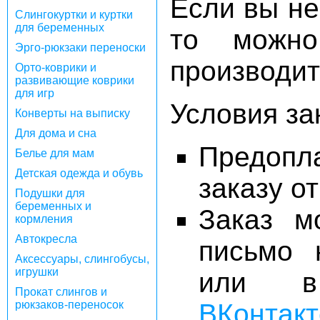
Если вы не
Слингокуртки и куртки
для беременных
то можно
Эрго-рюкзаки переноски
производи
Орто-коврики и
развивающие коврики
для игр
Условия за
Конверты на выписку
Для дома и сна
Предопл
Белье для мам
Детская одежда и обувь
заказу о
Подушки для
беременных и
Заказ м
кормления
Автокресла
письмо 
Аксессуары, слингобусы,
игрушки
или в
Прокат слингов и
рюкзаков-переносок
ВКонтакт