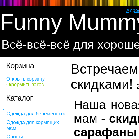
Адре
Funny Mumm
Всё-всё-всё для хорош
Корзина
Встречаем
Открыть корзину
скидками!
Оформить заказ
Каталог
Наша нова
Одежда для беременных
мам -
скид
Одежда для кормящих
мам
сарафаны
Слинги