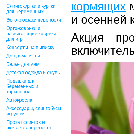
кормящих
м
Слингокуртки и куртки
для беременных
и осенней 
Эрго-рюкзаки переноски
Орто-коврики и
развивающие коврики
Акция пр
для игр
включитель
Конверты на выписку
Для дома и сна
Белье для мам
Детская одежда и обувь
Подушки для
беременных и
кормления
Автокресла
Аксессуары, слингобусы,
игрушки
Прокат слингов и
рюкзаков-переносок