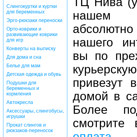
ТЦ Нива (у
Слингокуртки и куртки
нашем ш
для беременных
Эрго-рюкзаки переноски
абсолютн
Орто-коврики и
развивающие коврики
нашего ин
для игр
Конверты на выписку
вы по пре
Для дома и сна
курьерск
Белье для мам
Детская одежда и обувь
привезут 
Подушки для
беременных и
домой в с
кормления
Автокресла
Более по
Аксессуары, слингобусы,
игрушки
смотрите
Прокат слингов и
рюкзаков-переносок
оплата
.