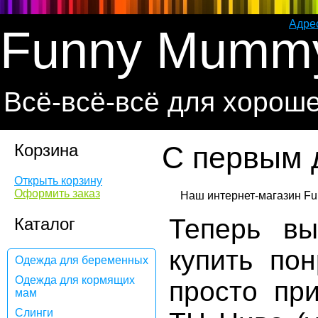
Адре
Funny Mumm
Всё-всё-всё для хорош
Корзина
C первым
Открыть корзину
Оформить заказ
Теперь в
Каталог
купить по
Одежда для беременных
Одежда для кормящих
просто пр
мам
Слинги