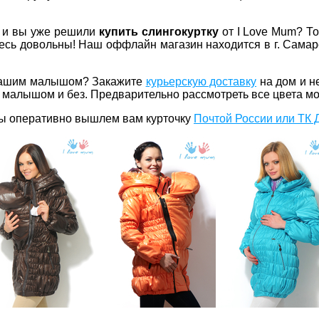
, и вы уже решили
купить слингокуртку
от I Love Mum? То
есь довольны! Наш оффлайн магазин находится в г. Самаре
 вашим малышом? Закажите
курьерскую доставку
на дом и н
с малышом и без. Предварительно рассмотреть все цвета м
Мы оперативно вышлем вам курточку
Почтой России или ТК