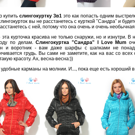
то купить
слингокуртку 3в1
это как попасть одним выстрело
 слингокурток вы не расстанетесь с курткой "Сандра" и буд
 расстанетесь с ней, потому что она очень и очень необычная
 эта курточка красива не только снаружи, но и изнутри. В
роду по делам.
Слингокуртка "Сандра" I Love Mum
оче
 и воротник - вам даже шарфы с шапками не понадоб
ичивается грудь. Вы сами не заметите, как на вас со все
акую красоту. Ах, весна-весна:))
 удобные карманы на молнии. И..., пока еще есть хороший 