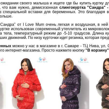
ожидании своего малыша и ищете где бы купить куртку д
, что вам нужно, демисезонная
слингокуртка "Сандра" -
з специальной вставки для беременных. Это благодаря в
больше.
Сандра" от I Love Mum очень легкая и воздушная, в ней 
 куртке использован современный утеплитель из микровол
а тела, температурный режим до -5-10 градусов. Длина ку
аших движений. По низу курточки идет резинка, которая пре
менных
можно у нас в магазине в г. Самаре - ТЦ Нива, ул.
го интернет-магазина. Просто нажмите кнопку
"В корзину"