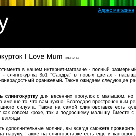
Адрес магазина
y
окурток I Love Mum
2013.02.13
ртимента в нашем интернет-магазине - полный размерный
 - слингокуртка 3в1 "Сандра" в новых цветах - насыщ
изнерадостный оранжевый. Также ожидаем следующие расц
ь слингокуртку
для весенних прогулок с малышом, но 
то именно то, что вам нужно! Благодаря простроченным р
ящного силуэта. Также на самой слинговставке есть ку
т как совсем крохе, так и подросшему малышу. Вместе 
 взгляды!
ть дополнительные молнии, вы всегда сможете проверить 
а наружу. Также на слинговставке есть еще и капюшон,