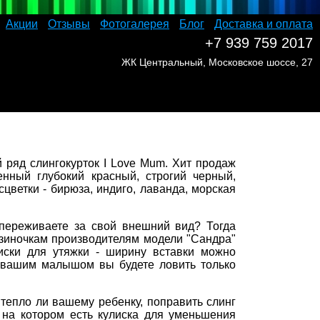
Акции
Отзывы
Фотогалерея
Блог
Доставка и оплата
+7 939 759 2017
ЖК Центральный, Московское шоссе, 27
 ряд слингокурток I Love Mum. Хит продаж
енный глубокий красный, строгий черный,
ветки - бирюза, индиго, лаванда, морская
переживаете за свой внешний вид? Тогда
езиночкам производителям модели "Сандра"
лиски для утяжки - ширину вставки можно
с вашим малышом вы будете ловить только
тепло ли вашему ребенку, поправить слинг
 на котором есть кулиска для уменьшения