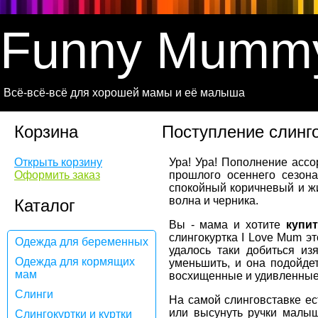
Funny Mumm
Всё-всё-всё для хорошей мамы и её малыша
Корзина
Поступление слинг
Открыть корзину
Ура! Ура! Пополнение ассо
Оформить заказ
прошлого осеннего сезона
спокойный коричневый и ж
волна и черника.
Каталог
Вы - мама и хотите
купит
слингокуртка I Love Mum э
Одежда для беременных
удалось таки добиться из
Одежда для кормящих
уменьшить, и она подойде
мам
восхищенные и удивленные
Слинги
На самой слинговставке ес
или высунуть ручки малыш
Слингокуртки и куртки