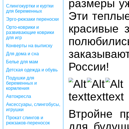
размеры у
Слингокуртки и куртки
для беременных
Эти теплые
Эрго-рюкзаки переноски
красивые з
Орто-коврики и
развивающие коврики
для игр
полюбилис
Конверты на выписку
заказыва
Для дома и сна
Белье для мам
России!
Детская одежда и обувь
Подушки для
беременных и
кормления
Автокресла
Аксессуары, слингобусы,
игрушки
Втройне п
Прокат слингов и
рюкзаков-переносок
для будущ