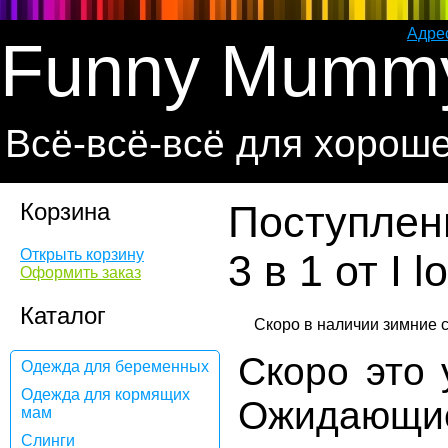
Адре
Funny Mumm
Всё-всё-всё для хорош
Корзина
Поступлен
Открыть корзину
3 в 1 от I
Оформить заказ
Каталог
Скоро это 
Одежда для беременных
Одежда для кормящих
Ожидающ
мам
Слинги