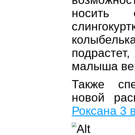
носить
слингок
колыбел
подрастет
малыша ве
Также сп
новой ра
Роксана 3 