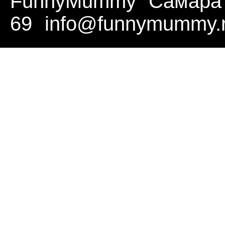
FunnyMummy
Самара
69
info@funnymummy.