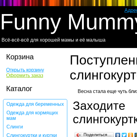
Адре
Funny Mumm
Всё-всё-всё для хорошей мамы и её малыша
Корзина
Поступлен
Открыть корзину
слингокурт
Оформить заказ
Каталог
Заходите
Одежда для беременных
Одежда для кормящих
слингокурт
мам
Слинги
Поделиться…
Слингокуртки и куртки