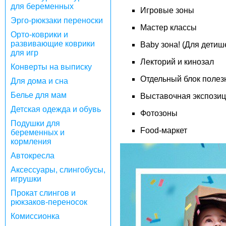
для беременных
Игровые зоны
Эрго-рюкзаки переноски
Мастер классы
Орто-коврики и
развивающие коврики
Baby зона! (Для детише
для игр
Лекторий и кинозал
Конверты на выписку
Отдельный блок полез
Для дома и сна
Белье для мам
Выставочная экспози
Детская одежда и обувь
Фотозоны
Подушки для
Food-маркет
беременных и
кормления
Автокресла
Аксессуары, слингобусы,
игрушки
Прокат слингов и
рюкзаков-переносок
Комиссионка