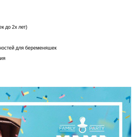
к до 2х лет)
ностей для беременяшек
ция