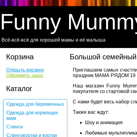
Funny Mumm
Всё-всё-всё для хорошей мамы и её малыша
Корзина
Большой семейный
Открыть корзину
Приглашаем самых счастли
Оформить заказ
праздник МАМА РЯДОМ 19 -21
Наш магазин Funny Mummy 
Каталог
покупателя со стартовой ск
С нами будет весь набор сл
Одежда для беременных
Также вас ждут:
Одежда для кормящих
мам
Шоу и анимация
Слинги
Любимые мультиплик
Слингокуртки и куртки