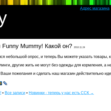
Адрес магазина
y
н Funny Mummy! Какой он?
2010.11.24
инги, другие жить не могут без одежды для кормления, а не
 Ваши пожелания и сделать наш магазин действительно ид
!
•
Все записи
•
Новинки - теперь у нас есть ССК →