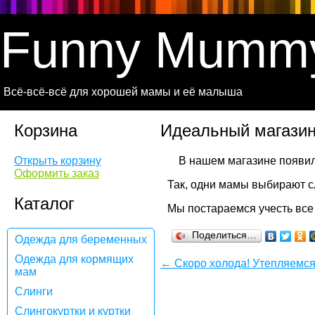
Funny Mumm
Всё-всё-всё для хорошей мамы и её малыша
Корзина
Идеальный магази
Открыть корзину
Оформить заказ
Так, одни мамы выбирают сл
Каталог
Мы постараемся учесть все
Поделиться…
Одежда для беременных
Одежда для кормящих
← Скоро холода! Утепляемся
мам
Слинги
Слингокуртки и куртки