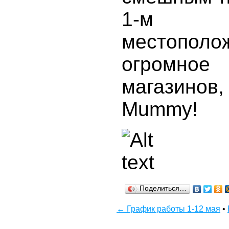
1-м э
местопо
огромное
магазинов
Mummy!
Поделиться…
← График работы 1-12 мая
•