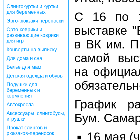
Слингокуртки и куртки
для беременных
С 16 по 
Эрго-рюкзаки переноски
выставке "
Орто-коврики и
развивающие коврики
в ВК им. П
для игр
Конверты на выписку
самой выс
Для дома и сна
Белье для мам
на офици
Детская одежда и обувь
обязательн
Подушки для
беременных и
кормления
График ра
Автокресла
Аксессуары, слингобусы,
Бум. Самар
игрушки
Прокат слингов и
16 мая (ч
рюкзаков-переносок