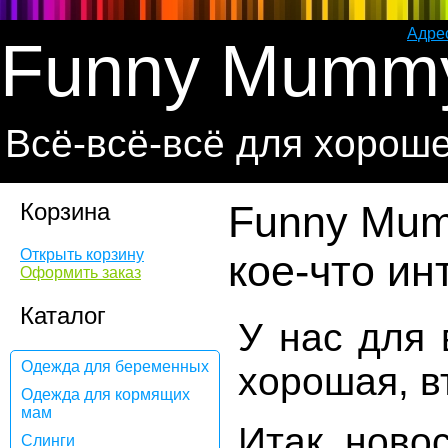
Адре
Funny Mumm
Всё-всё-всё для хорош
Корзина
Funny Mum
Открыть корзину
кое-что ин
Оформить заказ
Каталог
У нас для 
Одежда для беременных
хорошая, вт
Одежда для кормящих
мам
Итак, ново
Слинги