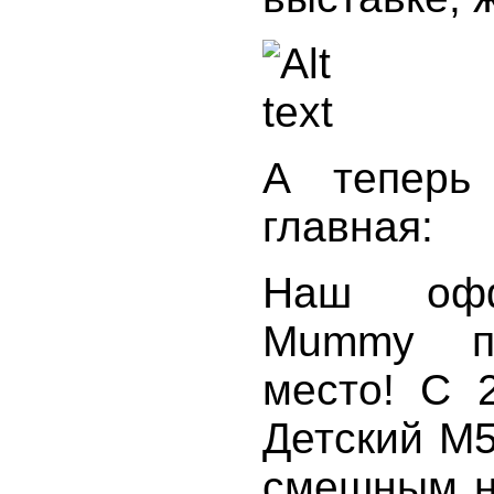
А теперь
главная:
Наш офф
Mummy п
место! С 
Детский М5
смешным н