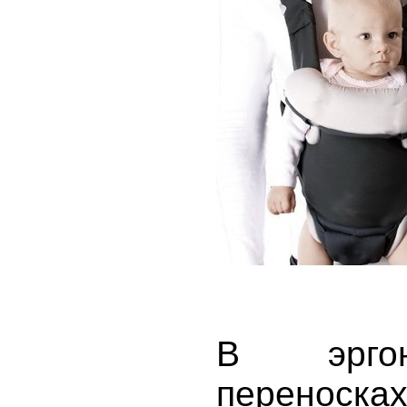
В эргон
переноск