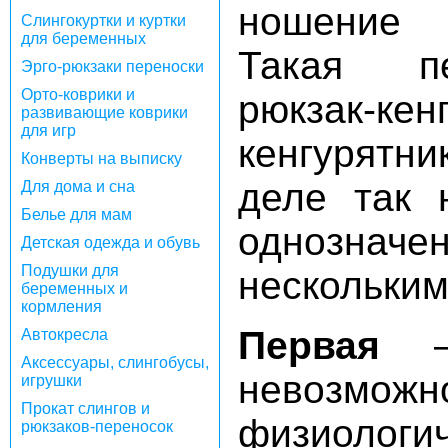
ношение 
Слингокуртки и куртки
для беременных
Такая пе
Эрго-рюкзаки переноски
Орто-коврики и
рюкзак-ке
развивающие коврики
для игр
кенгурятни
Конверты на выписку
деле так 
Для дома и сна
Белье для мам
однознач
Детская одежда и обувь
Подушки для
нескольким
беременных и
кормления
Первая
— 
Автокресла
Аксессуары, слингобусы,
невозможн
игрушки
Прокат слингов и
физиолог
рюкзаков-переносок