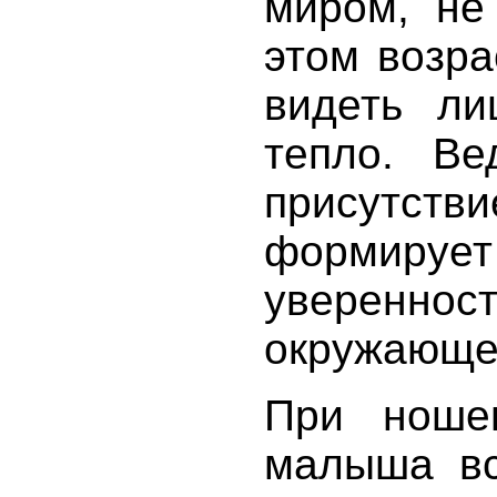
миром, не
этом возра
видеть л
тепло. Ве
присутств
формир
уверенн
окружающе
При ноше
малыша вс