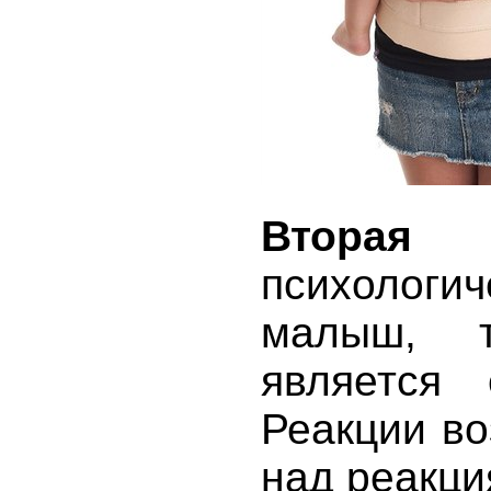
Вторая
психологи
малыш, 
является 
Реакции в
над реакци