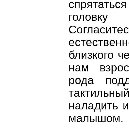
спрятатьс
головк
Согласи
естественн
близкого ч
нам взрос
рода под
тактильный
наладить и
малышом.