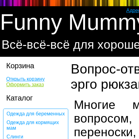
Адре
Funny Mumm
Всё-всё-всё для хорош
Корзина
Вопрос-отв
Открыть корзину
эрго рюкз
Оформить заказ
Каталог
Многие 
Одежда для беременных
вопросо
Одежда для кормящих
мам
переноск
Слинги