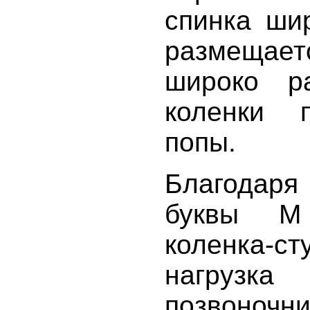
спинка ши
размещае
широко р
коленки 
попы.
Благодаря
буквы М (
коленка
нагрузк
позвоночн