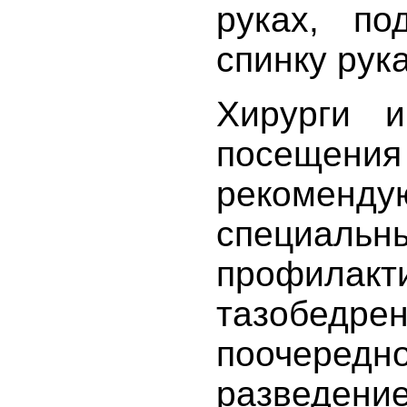
руках, по
спинку рук
Хирурги 
посеще
рекоменду
специаль
профил
тазобед
поочеред
разведе