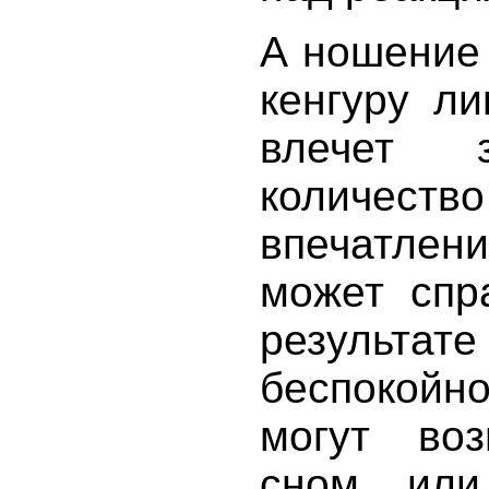
А ношение 
кенгуру л
влечет 
количес
впечатлен
может спр
результат
беспокойн
могут во
сном или