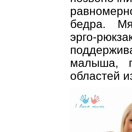
равномер
бедра. Мя
эрго-р
поддержи
малыша, п
областей и