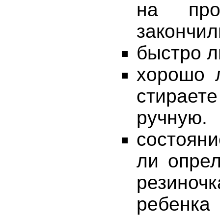
на про
закончил
быстро л
хорошо л
стирае
ручную.
состоян
ли опрел
резиноч
ребенка