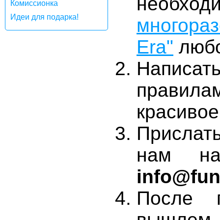
необх
Комиссионка
Идеи для подарка!
многора
Era"
любо
Написат
правила
красивое
Прислат
нам на
info@fu
После 
вышлем 