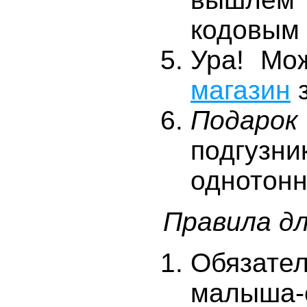
кодовым
Ура! Мо
магазин
з
Подарок
подгу
однотонн
Правила дл
Обязат
малыша-