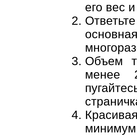
его вес и
Ответьт
основная
многораз
Объем т
менее 2
пугайтес
страничк
Красив
миниму