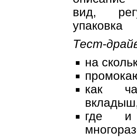
вид, рег
упаковка
Тест-драй
на сколь
промокаю
как ча
вкладыш,
где и 
многораз