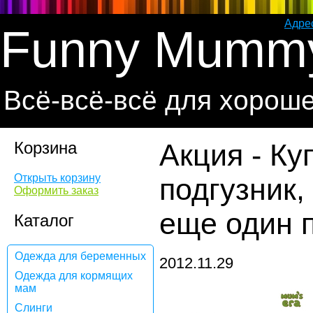
Адре
Funny Mumm
Всё-всё-всё для хорош
Корзина
Акция - К
Открыть корзину
подгузник,
Оформить заказ
еще один 
Каталог
Одежда для беременных
2012.11.29
Одежда для кормящих
мам
Слинги