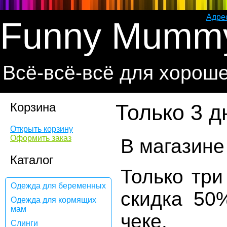
Адре
Funny Mumm
Всё-всё-всё для хорош
Корзина
Только 3 д
Открыть корзину
Оформить заказ
В магазин
Каталог
Только три
Одежда для беременных
скидка 50
Одежда для кормящих
мам
чеке.
Слинги