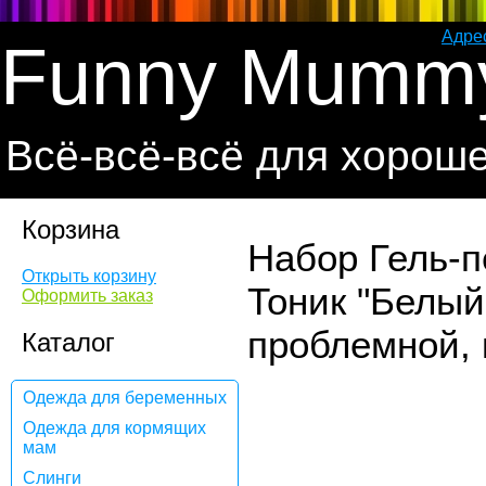
Адре
Funny Mumm
Всё-всё-всё для хорош
Корзина
Набор Гель-п
Открыть корзину
Тоник "Белый
Оформить заказ
проблемной,
Каталог
Одежда для беременных
Одежда для кормящих
мам
Слинги