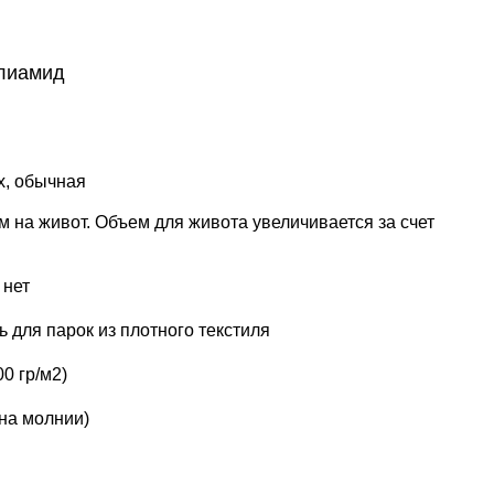
олиамид
ом на живот. Объем для живота увеличивается за счет
 нет
ь для парок из плотного текстиля
0 гр/м2)
на молнии)