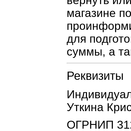
вернуть ил
магазине п
проинформи
для подгот
суммы, а та
Реквизиты
Индивидуал
Уткина Кри
ОГРНИП 31