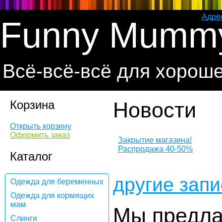
Адре
Funny Mumm
Всё-всё-всё для хорош
Корзина
Новости
Открыть корзину
Оформить заказ
Закрытие магазина!
Распродажа 40-50%
Каталог
другие запи
Одежда для беременных
Одежда для кормящих
мам
Мы предла
Слинги